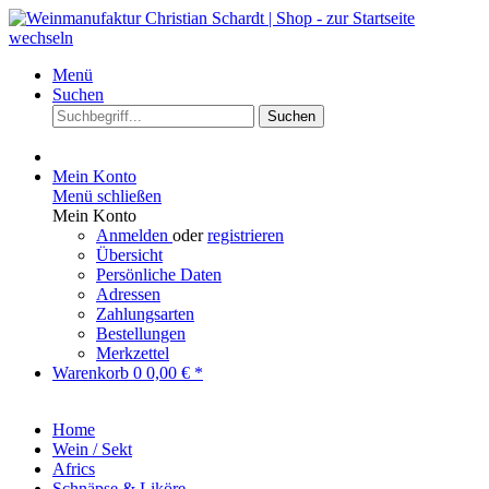
Menü
Suchen
Suchen
Mein Konto
Menü schließen
Mein Konto
Anmelden
oder
registrieren
Übersicht
Persönliche Daten
Adressen
Zahlungsarten
Bestellungen
Merkzettel
Warenkorb
0
0,00 € *
Home
Wein / Sekt
Africs
Schnäpse & Liköre