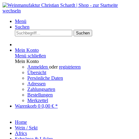
Menü
Suchen
Suchen
Mein Konto
Menü schließen
Mein Konto
Anmelden
oder
registrieren
Übersicht
Persönliche Daten
Adressen
Zahlungsarten
Bestellungen
Merkzettel
Warenkorb
0
0,00 € *
Home
Wein / Sekt
Africs
Schnäpse & Liköre