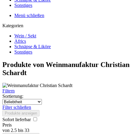
Sonstiges
Menü schließen
Kategorien
Wein / Sekt
Africs
Schnäpse & Liköre
Sonstiges
Produkte von Weinmanufaktur Christian
Schardt
Filtern
Sortierung:
Filter schließen
Produkte anzeigen
Sofort lieferbar
Preis
von
2.5
bis
33